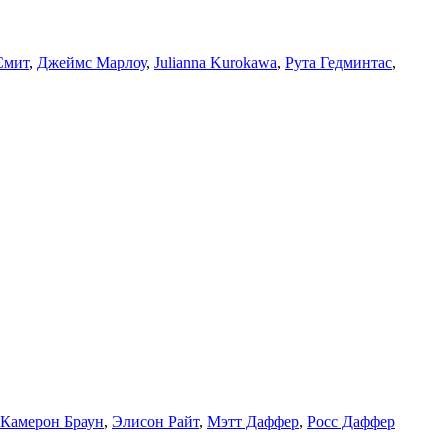
Смит
,
Джеймс Марлоу
,
Julianna Kurokawa
,
Рута Гедминтас
,
Камерон Браун
,
Элисон Райт
,
Мэтт Даффер
,
Росс Даффер