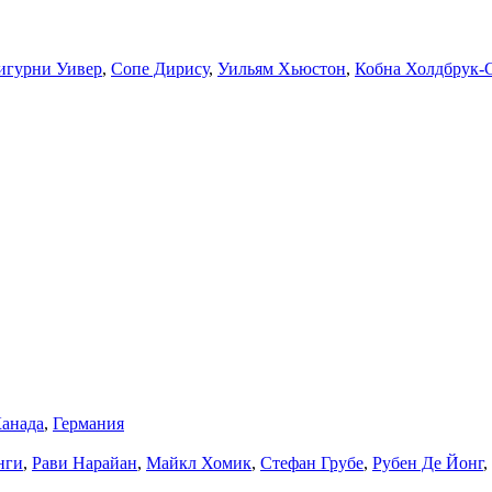
игурни Уивер
,
Сопе Дирису
,
Уильям Хьюстон
,
Кобна Холдбрук-
анада
,
Германия
нги
,
Рави Нарайан
,
Майкл Хомик
,
Стефан Грубе
,
Рубен Де Йонг
,