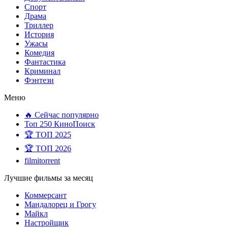
Спорт
Драма
Триллер
История
Ужасы
Комедия
Фантастика
Криминал
Фэнтези
Меню
🔥 Сейчас популярно
Топ 250 КиноПоиск
🏆 ТОП 2025
🏆 ТОП 2026
filmitorrent
Лучшие фильмы за месяц
Коммерсант
Мандалорец и Грогу
Майкл
Настройщик