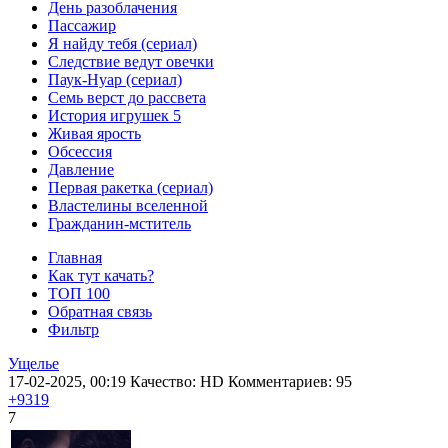
День разоблачения
Пассажир
Я найду тебя (сериал)
Следствие ведут овечки
Паук-Нуар (сериал)
Семь верст до рассвета
История игрушек 5
Живая ярость
Обсессия
Давление
Первая ракетка (сериал)
Властелины вселенной
Гражданин-мститель
Главная
Как тут качать?
ТОП 100
Обратная связь
Фильтр
Ущелье
17-02-2025, 00:19
Качество: HD
Комментариев: 95
+9319
7