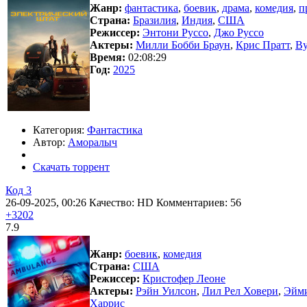
Жанр:
фантастика
,
боевик
,
драма
,
комедия
,
п
Страна:
Бразилия
,
Индия
,
США
Режиссер:
Энтони Руссо
,
Джо Руссо
Актеры:
Милли Бобби Браун
,
Крис Пратт
,
Ву
Время:
02:08:29
Год:
2025
Категория:
Фантастика
Автор:
Аморалыч
Скачать торрент
Код 3
26-09-2025, 00:26
Качество: HD
Комментариев: 56
+3202
7.9
Жанр:
боевик
,
комедия
Страна:
США
Режиссер:
Кристофер Леоне
Актеры:
Рэйн Уилсон
,
Лил Рел Ховери
,
Эйми
Харрис