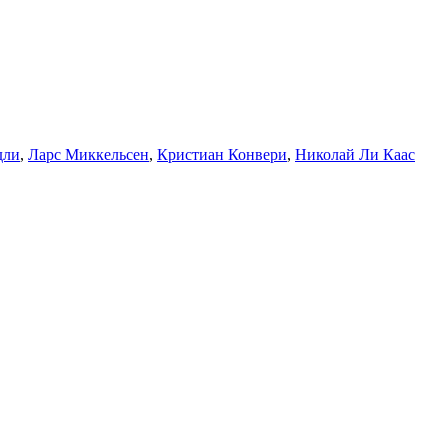
дли
,
Ларс Миккельсен
,
Кристиан Конвери
,
Николай Ли Каас