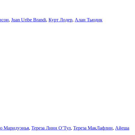
нсон
,
Juan Uribe Brandi
,
Курт Лодер
,
Алан Тьюдик
о Маридуэнья
,
Тереза Линн О’Тул
,
Тереза МакЛафлин
,
Айеша