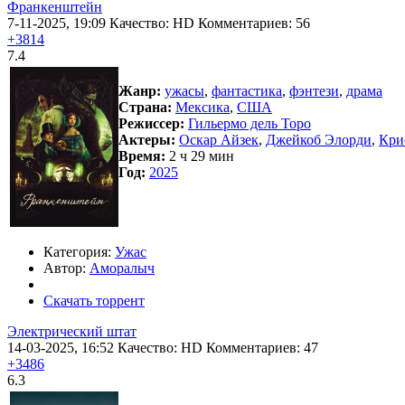
Франкенштейн
7-11-2025, 19:09
Качество: HD
Комментариев: 56
+3814
7.4
Жанр:
ужасы
,
фантастика
,
фэнтези
,
драма
Страна:
Мексика
,
США
Режиссер:
Гильермо дель Торо
Актеры:
Оскар Айзек
,
Джейкоб Элорди
,
Кри
Время:
2 ч 29 мин
Год:
2025
Категория:
Ужас
Автор:
Аморалыч
Скачать торрент
Электрический штат
14-03-2025, 16:52
Качество: HD
Комментариев: 47
+3486
6.3