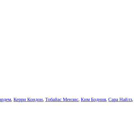
ардем
,
Керри Кондон
,
Тобайас Мензис
,
Ким Бодния
,
Сара Найлз