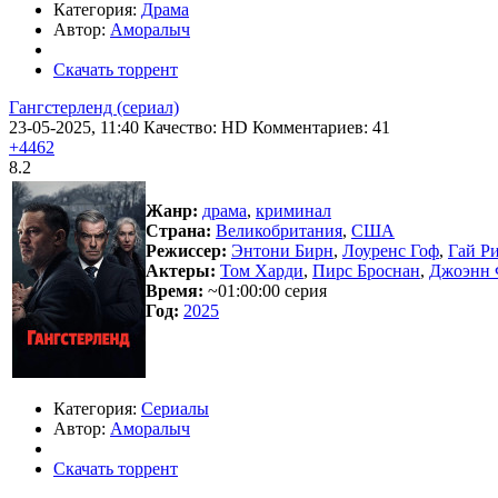
Категория:
Драма
Автор:
Аморалыч
Скачать торрент
Гангстерленд (сериал)
23-05-2025, 11:40
Качество: HD
Комментариев: 41
+4462
8.2
Жанр:
драма
,
криминал
Страна:
Великобритания
,
США
Режиссер:
Энтони Бирн
,
Лоуренс Гоф
,
Гай Р
Актеры:
Том Харди
,
Пирс Броснан
,
Джоэнн 
Время:
~01:00:00 серия
Год:
2025
Категория:
Сериалы
Автор:
Аморалыч
Скачать торрент