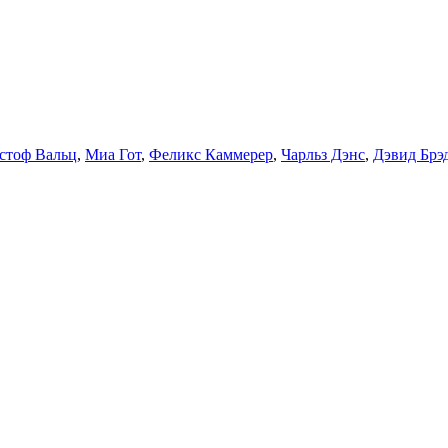
стоф Вальц
,
Миа Гот
,
Феликс Каммерер
,
Чарльз Дэнс
,
Дэвид Брэ