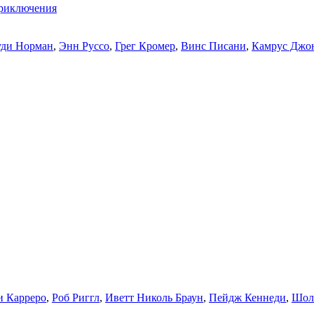
риключения
ди Норман
,
Энн Руссо
,
Грег Кромер
,
Винс Писани
,
Камрус Джо
 Карреро
,
Роб Риггл
,
Иветт Николь Браун
,
Пейдж Кеннеди
,
Шол