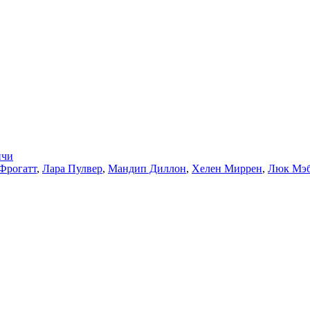
ичи
Фрогатт
,
Лара Пулвер
,
Мандип Диллон
,
Хелен Миррен
,
Люк Мэ