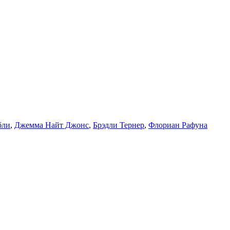
бли
,
Джемма Найт Джонс
,
Брэдли Тернер
,
Флориан Рафуна