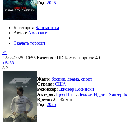
Год:
2025
Категория:
Фантастика
Автор:
Аморалыч
Скачать торрент
F1
22-08-2025, 10:55
Качество: HD
Комментариев: 49
+6438
8.2
Жанр:
боевик
,
драма
,
спорт
Страна:
США
Режиссер:
Джозеф Косински
Актеры:
Брэд Питт
,
Демсон Идрис
,
Хавьер Б
Время:
2 ч 35 мин
Год:
2025