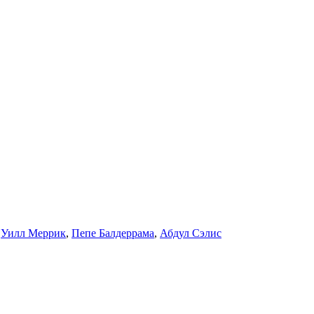
,
Уилл Меррик
,
Пепе Балдеррама
,
Абдул Сэлис