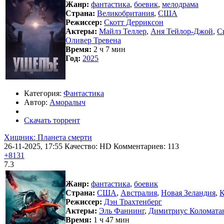
Жанр:
фантастика
,
боевик
,
мелодрама
Страна:
Великобритания
,
США
Режиссер:
Скотт Дерриксон
Актеры:
Майлз Теллер
,
Аня Тейлор-Джой
,
С
Оливер Тревена
Время:
2 ч 7 мин
Год:
2025
Категория:
Фантастика
Автор:
Аморалыч
Скачать торрент
Хищник: Планета смерти
26-11-2025, 17:55
Качество: HD
Комментариев: 113
+8131
7.3
Жанр:
фантастика
,
боевик
Страна:
США
,
Австралия
,
Новая Зеландия
,
К
Режиссер:
Дэн Трахтенберг
Актеры:
Эль Фаннинг
,
Димитриус Коломата
Время:
1 ч 47 мин