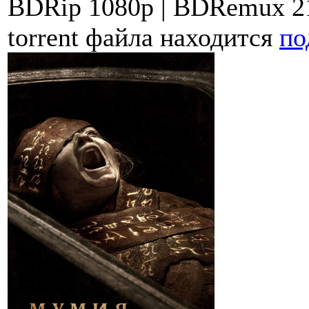
BDRip 1080p | BDRemux 21
torrent файла находится
по